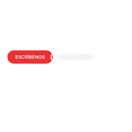
¿Cómo te podemos ayudar?
Nuestro equipo de especialistas está aquí para ayudarte y
hacer de tu
experiencia lo más grande posible las 24/7
ESCRÍBENOS
CONTÁCTENOS