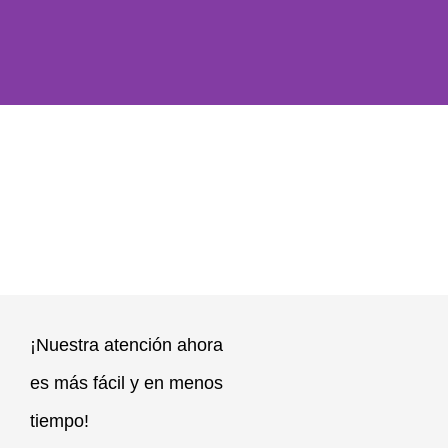
Te protegemos a ti
y a tu vehículo
Estamos para atenderte en
cualquier momento en caso
tengas un siniestro con tu bus o
auto
¡Nuestra atención ahora
es más fácil y en menos
tiempo!